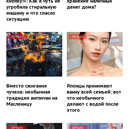
кнопку!»: Как я чуть не
хранение наличных
угробила стиральную
денег дома?
машину и что спасло
ситуацию
ЛУЧШЕЕ
ЛУЧШЕЕ
Вместо сжигания
Японцы принимают
чучела: необычная
ванну всей семьей: вот
традиция англичан на
что необычного
Масленицу
делают с водой после
этого
ЛУЧШЕЕ
ЛУЧШЕЕ