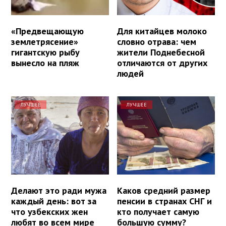
«Предвещающую
Для китайцев молоко
землетрясение»
словно отрава: чем
гигантскую рыбу
жители Поднебесной
вынесло на пляж
отличаются от других
людей
ЛУЧШЕЕ
ЛУЧШЕЕ
Делают это ради мужа
Каков средний размер
каждый день: вот за
пенсии в странах СНГ и
что узбекских жен
кто получает самую
любят во всем мире
большую сумму?