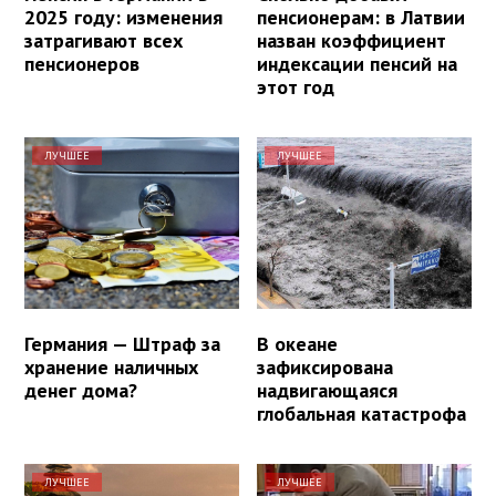
2025 году: изменения
пенсионерам: в Латвии
затрагивают всех
назван коэффициент
пенсионеров
индексации пенсий на
этот год
ЛУЧШЕЕ
ЛУЧШЕЕ
Германия — Штраф за
В океане
хранение наличных
зафиксирована
денег дома?
надвигающаяся
глобальная катастрофа
ЛУЧШЕЕ
ЛУЧШЕЕ